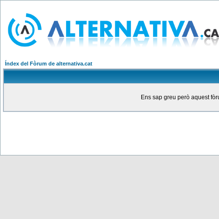
Índex del Fòrum de alternativa.cat
Ens sap greu però aquest fòru