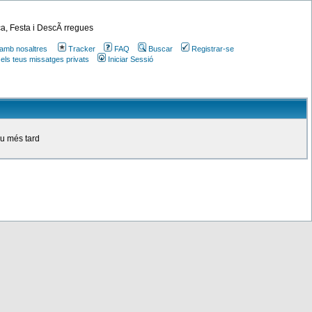
a, Festa i DescÃ rregues
amb nosaltres
Tracker
FAQ
Buscar
Registrar-se
 els teus missatges privats
Iniciar Sessió
ou més tard