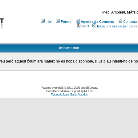
Medi Ambient, MÃºsic
Inici
Fòrum
Agenda de Concerts
Contacta 
Perfil
Inicia una sessió per veure
Information
eu però aquest fòrum ara mateix no es troba disponible, si us plau intenti-ho de n
Powered by
phpBB
© 2001, 2005 phpBB Group
,
TorrentPier
© Meithar - Support
Tp MOD
©
Traducció: Isaac Garcia Abrodos