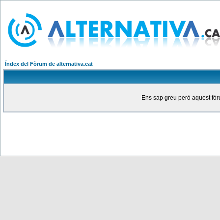
Índex del Fòrum de alternativa.cat
Ens sap greu però aquest fòru