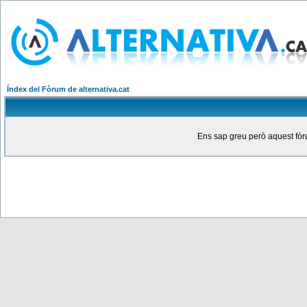
Índex del Fòrum de alternativa.cat
Ens sap greu però aquest fòru