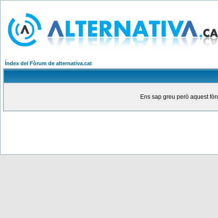
Índex del Fòrum de alternativa.cat
Ens sap greu però aquest fòru