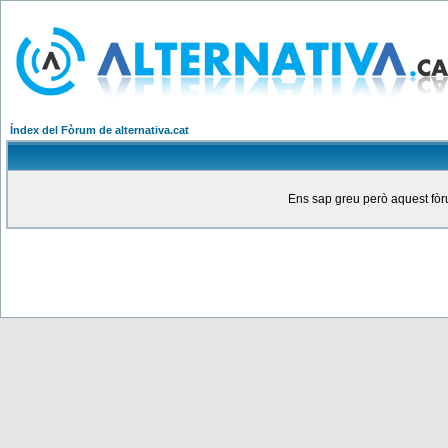
Índex del Fòrum de alternativa.cat
Ens sap greu però aquest fòru