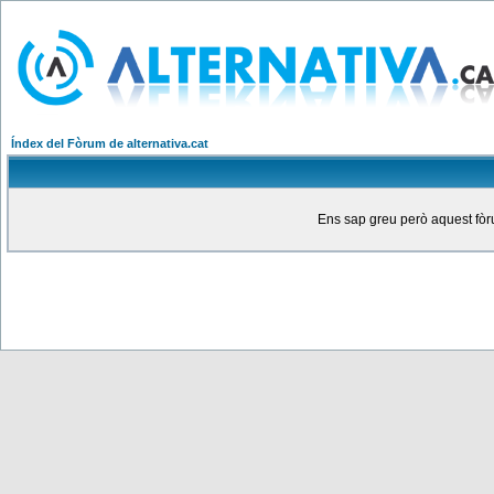
Índex del Fòrum de alternativa.cat
Ens sap greu però aquest fòru