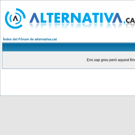
Índex del Fòrum de alternativa.cat
Ens sap greu però aquest fòru