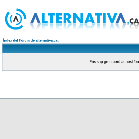
Índex del Fòrum de alternativa.cat
Ens sap greu però aquest fòru