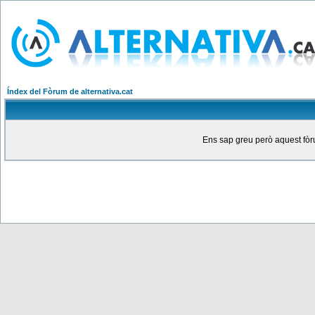
Índex del Fòrum de alternativa.cat
Ens sap greu però aquest fòru