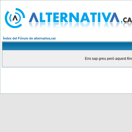
Índex del Fòrum de alternativa.cat
Ens sap greu però aquest fòru