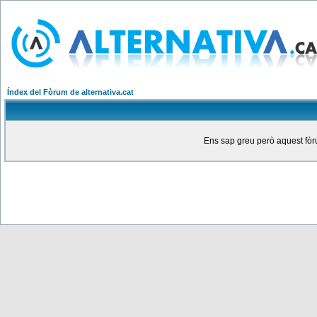
Índex del Fòrum de alternativa.cat
Ens sap greu però aquest fòru