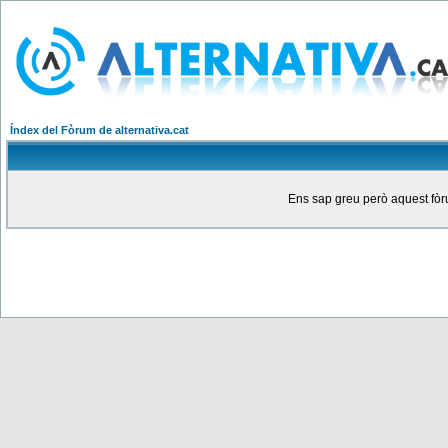
Índex del Fòrum de alternativa.cat
Ens sap greu però aquest fòru