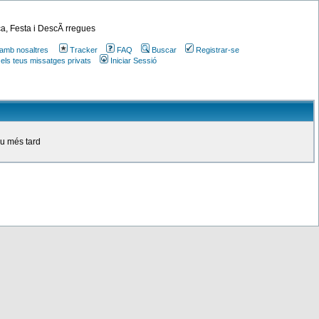
a, Festa i DescÃ rregues
amb nosaltres
Tracker
FAQ
Buscar
Registrar-se
 els teus missatges privats
Iniciar Sessió
ou més tard