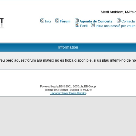
Medi Ambient, MÃºsic
Inici
Fòrum
Agenda de Concerts
Contacta 
Perfil
Inicia una sessió per veure
Information
eu però aquest fòrum ara mateix no es troba disponible, si us plau intenti-ho de n
Powered by
phpBB
© 2001, 2005 phpBB Group
,
TorrentPier
© Meithar - Support
Tp MOD
©
Traducció: Isaac Garcia Abrodos