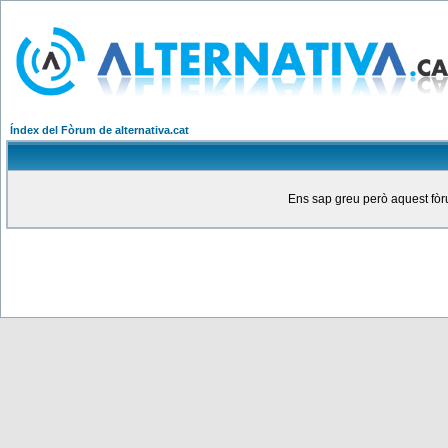
Índex del Fòrum de alternativa.cat
Ens sap greu però aquest fòru