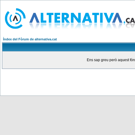
Índex del Fòrum de alternativa.cat
Ens sap greu però aquest fòru