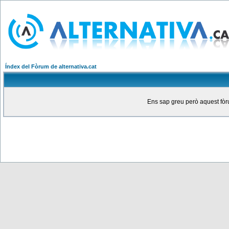
Índex del Fòrum de alternativa.cat
Ens sap greu però aquest fòru