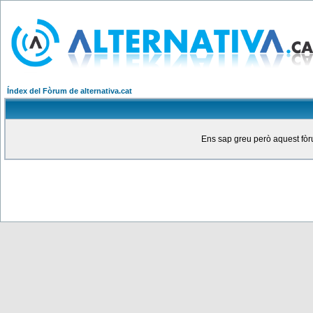
Índex del Fòrum de alternativa.cat
Ens sap greu però aquest fòru