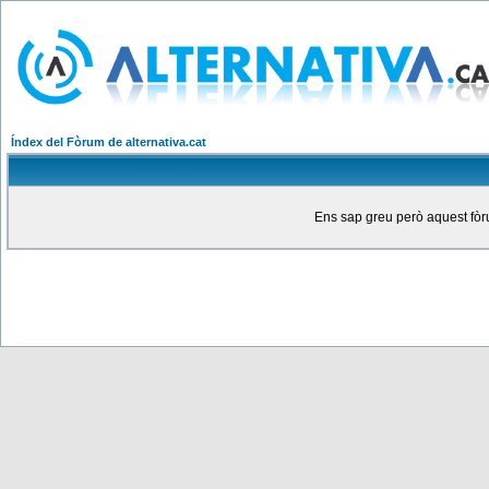
Índex del Fòrum de alternativa.cat
Ens sap greu però aquest fòru