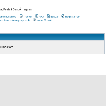
a, Festa i DescÃ rregues
amb nosaltres
Tracker
FAQ
Buscar
Registrar-se
 els teus missatges privats
Iniciar Sessió
ou més tard