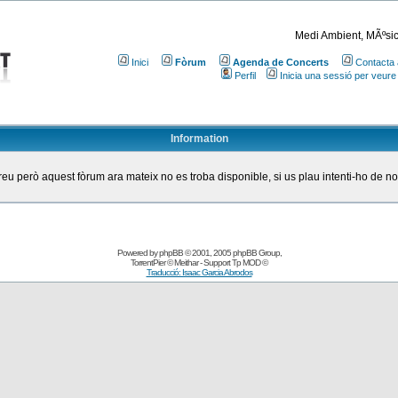
Medi Ambient, MÃºsic
Inici
Fòrum
Agenda de Concerts
Contacta 
Perfil
Inicia una sessió per veure
Information
eu però aquest fòrum ara mateix no es troba disponible, si us plau intenti-ho de n
Powered by
phpBB
© 2001, 2005 phpBB Group
,
TorrentPier
© Meithar - Support
Tp MOD
©
Traducció: Isaac Garcia Abrodos